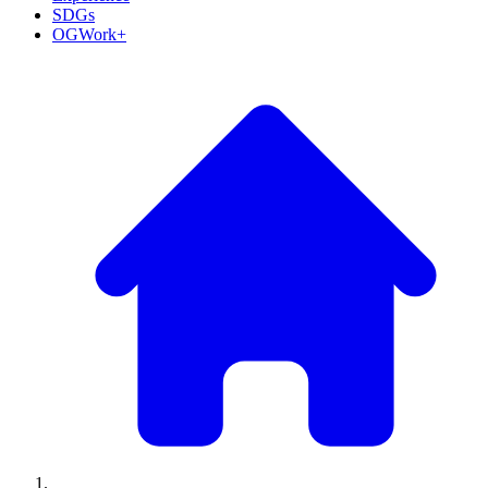
SDGs
OGWork+