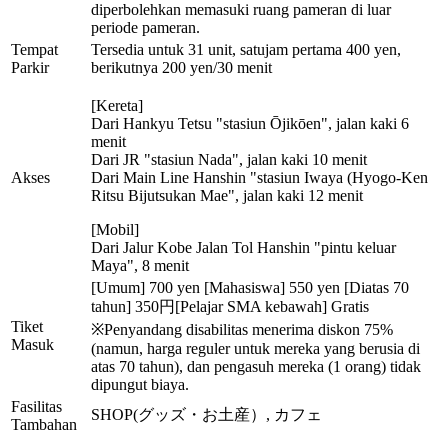
diperbolehkan memasuki ruang pameran di luar
periode pameran.
Tempat
Tersedia untuk 31 unit, satujam pertama 400 yen,
Parkir
berikutnya 200 yen/30 menit
[Kereta]
Dari Hankyu Tetsu "stasiun Ōjikōen", jalan kaki 6
menit
Dari JR "stasiun Nada", jalan kaki 10 menit
Akses
Dari Main Line Hanshin "stasiun Iwaya (Hyogo-Ken
Ritsu Bijutsukan Mae", jalan kaki 12 menit
[Mobil]
Dari Jalur Kobe Jalan Tol Hanshin "pintu keluar
Maya", 8 menit
[Umum] 700 yen [Mahasiswa] 550 yen [Diatas 70
tahun] 350円[Pelajar SMA kebawah] Gratis
Tiket
※Penyandang disabilitas menerima diskon 75%
Masuk
(namun, harga reguler untuk mereka yang berusia di
atas 70 tahun), dan pengasuh mereka (1 orang) tidak
dipungut biaya.
Fasilitas
SHOP(グッズ・お土産）, カフェ
Tambahan