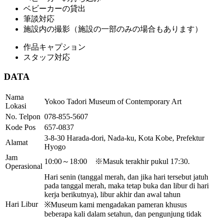
ベビーカーの貸出
筆談対応
施設内の撮影（施設の一部のみの場合もあります）
作品キャプション
スタッフ対応
DATA
Nama
Yokoo Tadori Museum of Contemporary Art
Lokasi
No. Telpon
078-855-5607
Kode Pos
657-0837
3-8-30 Harada-dori, Nada-ku, Kota Kobe, Prefektur
Alamat
Hyogo
Jam
10:00～18:00 ※Masuk terakhir pukul 17:30.
Operasional
Hari senin (tanggal merah, dan jika hari tersebut jatuh
pada tanggal merah, maka tetap buka dan libur di hari
kerja berikutnya), libur akhir dan awal tahun
Hari Libur
※Museum kami mengadakan pameran khusus
beberapa kali dalam setahun, dan pengunjung tidak