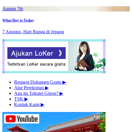
August 7th
What Day is Today
7 Agustus, Hari Bunga di Jepang
Request Dokumen Gratis
▶︎
Alur Perekrutan
▶︎
Apa itu Tokutei Ginou?
▶︎
TSK
▶︎
Kontak Kami
▶︎