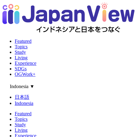
Featured
Topics
Study
Living
Experience
SDGs
OGWork+
Indonesia
▼
日本語
Indonesia
Featured
Topics
Study
Living
Experience