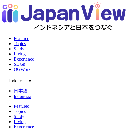
Featured
Topics
Study
Living
Experience
SDGs
OGWork+
Indonesia
▼
日本語
Indonesia
Featured
Topics
Study
Living
Experience