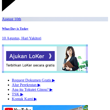
August 10th
What Day is Today
10 Agustus, Hari Yakitori
Request Dokumen Gratis
▶︎
Alur Perekrutan
▶︎
Apa itu Tokutei Ginou?
▶︎
TSK
▶︎
Kontak Kami
▶︎