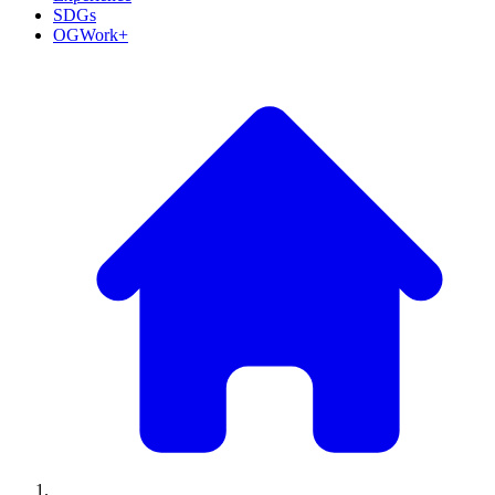
SDGs
OGWork+