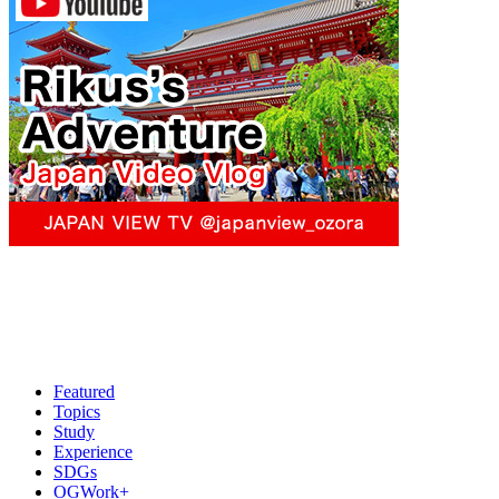
Featured
Topics
Study
Experience
SDGs
OGWork+