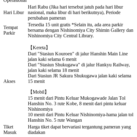
Operasional
Hari Rabu (Jika hari tersebut jatuh pada hari libur
Hari Libur
nasional, maka libur di hari berikutnya), Periode
perubahan pameran
Tersedia 15 unit gratis *Selain itu, ada area parkir
Tempat
bersama dengan Nishinomiya City Shimin Gallery dan
Parkir
Nishinomiya City Central Library.
【Kereta】
Dari "Stasiun Kouroen" di jalur Hanshin Main Line
jalan kaki selama 6 menit
Dari "Stasiun Shukugawa" di jalur Hankyu Railway,
jalan kaki selama 18 menit
Dari Stasiun JR Sakura Shukugawa jalan kaki selama
Akses
15 menit
【Mobil】
15 menit dari Pintu Keluar Mukogawade Jalan Tol
Hanshin No. 3 rute Kobe, 8 menit dari pintu keluar
Nishinomiya
10 menit dari Pintu Keluar Nishinomiya-hama jalan tol
Hanshin No. 5 rute Wangan
Tiket
Harga tiket dapat bervariasi tergantung pameran yang
Masuk
diadakan