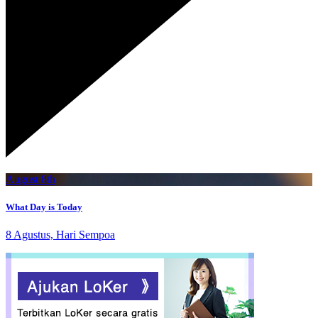
August 8th
What Day is Today
8 Agustus, Hari Sempoa