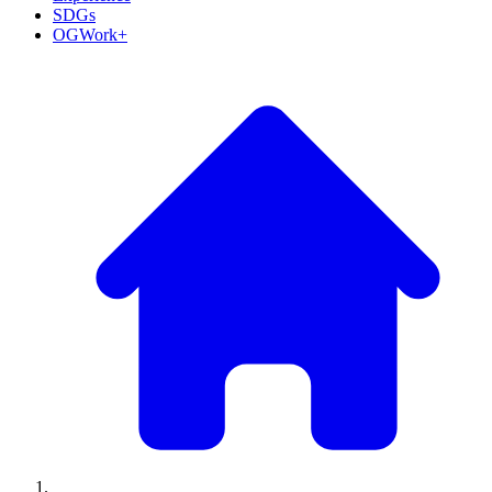
SDGs
OGWork+