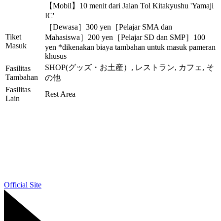
【Mobil】10 menit dari Jalan Tol Kitakyushu 'Yamaji
IC'
［Dewasa］300 yen［Pelajar SMA dan
Tiket
Mahasiswa］200 yen［Pelajar SD dan SMP］100
Masuk
yen *dikenakan biaya tambahan untuk masuk pameran
khusus
SHOP(グッズ・お土産）, レストラン, カフェ, そ
Fasilitas
Tambahan
の他
Fasilitas
Rest Area
Lain
Official Site