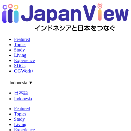
Featured
Topics
Study
Living
Experience
SDGs
OGWork+
Indonesia
▼
日本語
Indonesia
Featured
Topics
Study
Living
Experience