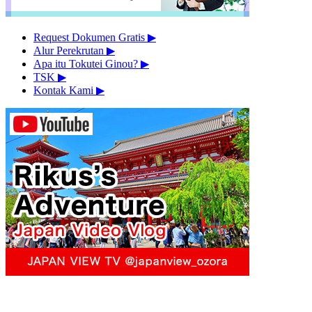
Request Dokumen Gratis
▶︎
Alur Perekrutan
▶︎
Apa itu Tokutei Ginou?
▶︎
TSK
▶︎
Kontak Kami
▶︎