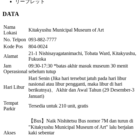
リーフレット
DATA
Nama
Kitakyushu Municipal Museum of Art
Lokasi
No. Telpon
093-882-7777
Kode Pos
804-0024
21-1 Nishisayagatanimachi, Tobata Ward, Kitakyushu,
Alamat
Fukuoka
Jam
09:30-17:30 *batas akhir masuk museum 30 menit
Operasional
sebelum tutup
Hari Senin (Jika hari tersebut jatuh pada hari libur
nasional atau libur pengganti, maka libur di hari
Hari Libur
berikutnya)、Akhir dan Awal Tahun (29 Desember-3
Januari)
Tempat
Tersedia untuk 210 unit, gratis
Parkir
【Bus】Naik Nishitetsu Bus nomor 7M dan turun di
"Kitakyushu Municipal Museum of Art" lalu berjalan
Akses
kaki sebentar