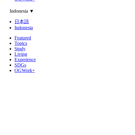
Indonesia
▼
日本語
Indonesia
Featured
Topics
Study
Living
Experience
SDGs
OGWork+