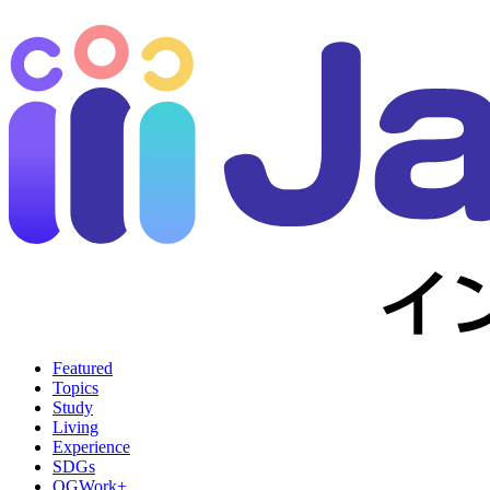
Featured
Topics
Study
Living
Experience
SDGs
OGWork+