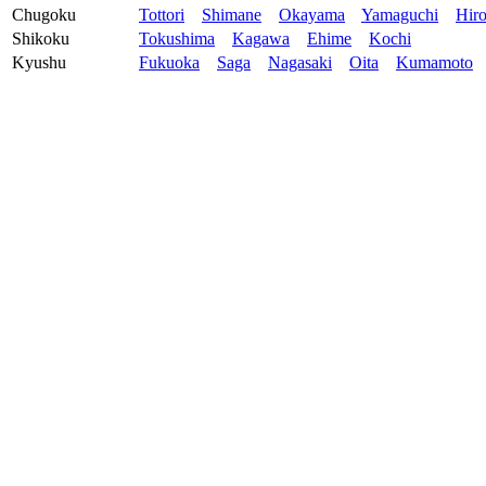
Chugoku
Tottori
Shimane
Okayama
Yamaguchi
Hir
Shikoku
Tokushima
Kagawa
Ehime
Kochi
Kyushu
Fukuoka
Saga
Nagasaki
Oita
Kumamoto