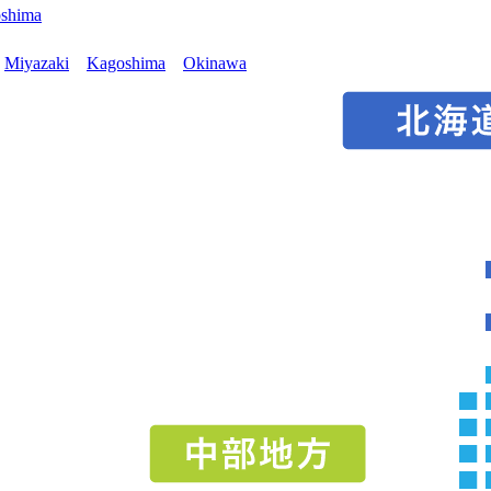
oshima
Miyazaki
Kagoshima
Okinawa