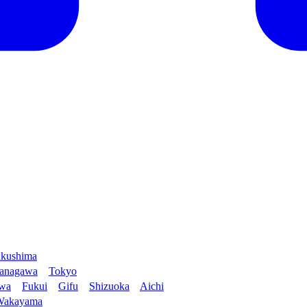
kushima
anagawa
Tokyo
awa
Fukui
Gifu
Shizuoka
Aichi
Wakayama