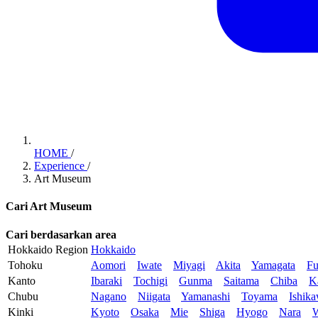
HOME
/
Experience
/
Art Museum
Cari Art Museum
Cari berdasarkan area
Hokkaido Region
Hokkaido
Tohoku
Aomori
Iwate
Miyagi
Akita
Yamagata
Fu
Kanto
Ibaraki
Tochigi
Gunma
Saitama
Chiba
K
Chubu
Nagano
Niigata
Yamanashi
Toyama
Ishik
Kinki
Kyoto
Osaka
Mie
Shiga
Hyogo
Nara