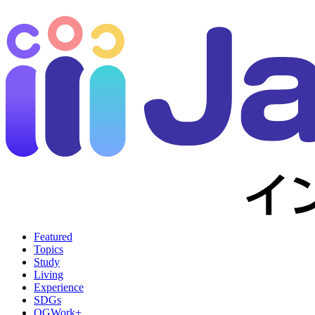
Featured
Topics
Study
Living
Experience
SDGs
OGWork+