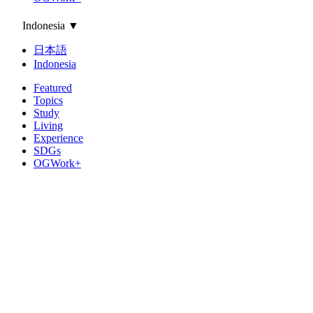
Indonesia
▼
日本語
Indonesia
Featured
Topics
Study
Living
Experience
SDGs
OGWork+