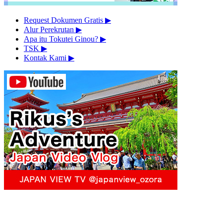
Request Dokumen Gratis
▶︎
Alur Perekrutan
▶︎
Apa itu Tokutei Ginou?
▶︎
TSK
▶︎
Kontak Kami
▶︎