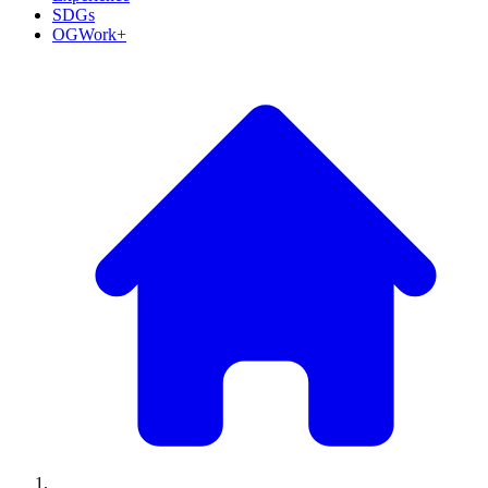
SDGs
OGWork+