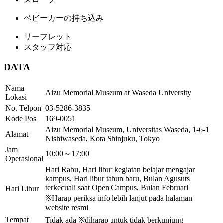
ベビーカーの持ち込み
リーフレット
スタッフ対応
DATA
Nama
Aizu Memorial Museum at Waseda University
Lokasi
No. Telpon
03-5286-3835
Kode Pos
169-0051
Aizu Memorial Museum, Universitas Waseda, 1-6-1
Alamat
Nishiwaseda, Kota Shinjuku, Tokyo
Jam
10:00～17:00
Operasional
Hari Rabu, Hari libur kegiatan belajar mengajar
kampus, Hari libur tahun baru, Bulan Agusuts
terkecuali saat Open Campus, Bulan Februari
Hari Libur
※Harap periksa info lebih lanjut pada halaman
website resmi
Tempat
Tidak ada ※diharap untuk tidak berkunjung