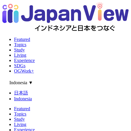
Featured
Topics
Study
Living
Experience
SDGs
OGWork+
Indonesia
▼
日本語
Indonesia
Featured
Topics
Study
Living
Experience