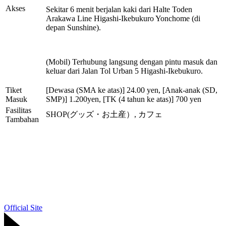
Akses
Sekitar 6 menit berjalan kaki dari Halte Toden
Arakawa Line Higashi-Ikebukuro Yonchome (di
depan Sunshine).
(Mobil) Terhubung langsung dengan pintu masuk dan
keluar dari Jalan Tol Urban 5 Higashi-Ikebukuro.
Tiket
[Dewasa (SMA ke atas)] 24.00 yen, [Anak-anak (SD,
Masuk
SMP)] 1.200yen, [TK (4 tahun ke atas)] 700 yen
Fasilitas
SHOP(グッズ・お土産）, カフェ
Tambahan
Official Site