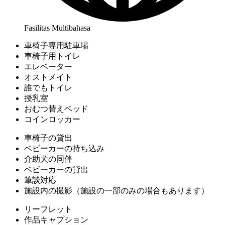
Fasilitas Multibahasa
車椅子専用駐車場
車椅子用トイレ
エレベーター
オストメイト
誰でもトイレ
授乳室
おむつ替えベッド
コインロッカー
車椅子の貸出
ベビーカーの持ち込み
介助犬の同伴
ベビーカーの貸出
筆談対応
施設内の撮影（施設の一部のみの場合もあります）
リーフレット
作品キャプション