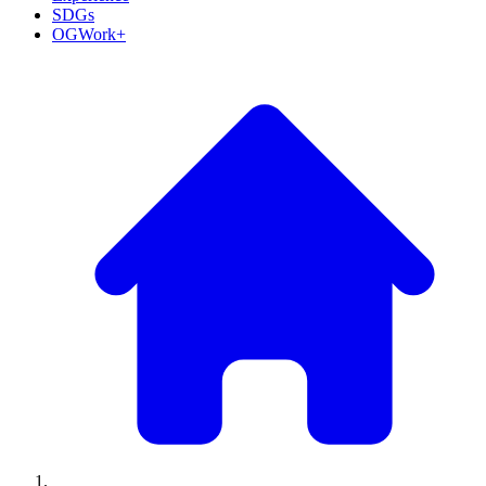
SDGs
OGWork+