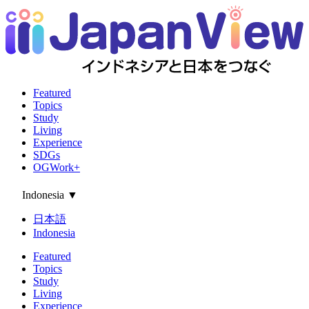
Featured
Topics
Study
Living
Experience
SDGs
OGWork+
Indonesia
▼
日本語
Indonesia
Featured
Topics
Study
Living
Experience