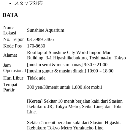
スタッフ対応
DATA
Nama
Sunshine Aquarium
Lokasi
No. Telpon
03-3989-3466
Kode Pos
170-8630
Rooftop of Sunshine City World Import Mart
Alamat
Building, 3-1 Higashiikebukuro, Toshima-ku, Tokyo
[musim semi & musim panas] 9:30～21:00
Jam
Operasional
[musim gugur & musim dingin] 10:00～18:00
Hari Libur
Tidak ada
Tempat
300 yen/30menit untuk 1.800 slot mobil
Parkir
[Kereta] Sekitar 10 menit berjalan kaki dari Stasiun
Ikebukuro JR, Tokyo Metro, Seibu Line, dan Tobu
Line.
Sekitar 5 menit berjalan kaki dari Stasiun Higashi-
Ikebukuro Tokyo Metro Yurakucho Line.