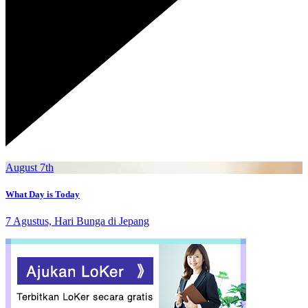
August 7th
What Day is Today
7 Agustus, Hari Bunga di Jepang