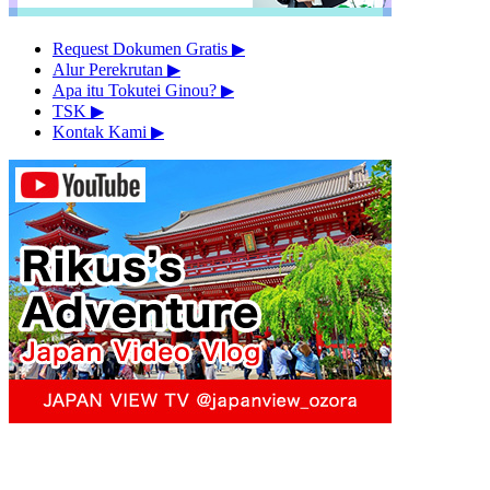
Request Dokumen Gratis
▶︎
Alur Perekrutan
▶︎
Apa itu Tokutei Ginou?
▶︎
TSK
▶︎
Kontak Kami
▶︎