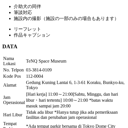
介助犬の同伴
筆談対応
施設内の撮影（施設の一部のみの場合もあります）
リーフレット
作品キャプション
DATA
Nama
TeNQ Space Museum
Lokasi
No. Telpon
03-3814-0109
Kode Pos
112-0004
Gedung Kuning Lantai 6, 1-3-61 Koraku, Bunkyo-ku,
Alamat
Tokyo
[Hari kerja] 11:00～21:00[Sabtu, Minggu, dan hari
Jam
libur・hari tertentu] 10:00～21:00 *batas waktu
Operasional
masuk sampai jam 20:00
Tidak ada libur *Hanya tutup jika ada pemeriksaan
Hari Libur
fasilitas dan perubahan jam operasional
Tempat
*Ada tempat parkir bersama di Tokyo Dome City