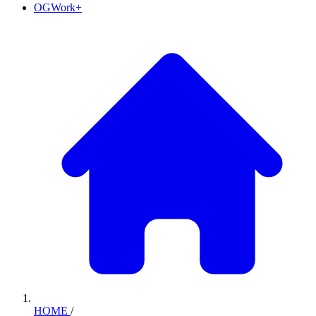
OGWork+
HOME
/