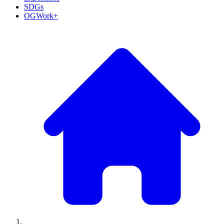
SDGs
OGWork+