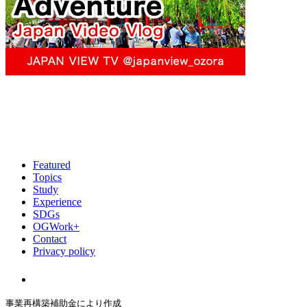
Featured
Topics
Study
Experience
SDGs
OGWork+
Contact
Privacy policy
事業再構築補助金により作成