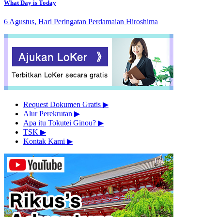
What Day is Today
6 Agustus, Hari Peringatan Perdamaian Hiroshima
Request Dokumen Gratis
▶︎
Alur Perekrutan
▶︎
Apa itu Tokutei Ginou?
▶︎
TSK
▶︎
Kontak Kami
▶︎