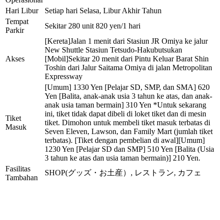
Hari Libur
Setiap hari Selasa, Libur Akhir Tahun
Tempat
Sekitar 280 unit 820 yen/1 hari
Parkir
[Kereta]Jalan 1 menit dari Stasiun JR Omiya ke jalur
New Shuttle Stasiun Tetsudo-Hakubutsukan
Akses
[Mobil]Sekitar 20 menit dari Pintu Keluar Barat Shin
Toshin dari Jalur Saitama Omiya di jalan Metropolitan
Expressway
[Umum] 1330 Yen [Pelajar SD, SMP, dan SMA] 620
Yen [Balita, anak-anak usia 3 tahun ke atas, dan anak-
anak usia taman bermain] 310 Yen *Untuk sekarang
ini, tiket tidak dapat dibeli di loket tiket dan di mesin
Tiket
tiket. Dimohon untuk membeli tiket masuk terbatas di
Masuk
Seven Eleven, Lawson, dan Family Mart (jumlah tiket
terbatas). [Tiket dengan pembelian di awal][Umum]
1230 Yen [Pelajar SD dan SMP] 510 Yen [Balita (Usia
3 tahun ke atas dan usia taman bermain)] 210 Yen.
Fasilitas
SHOP(グッズ・お土産）, レストラン, カフェ
Tambahan