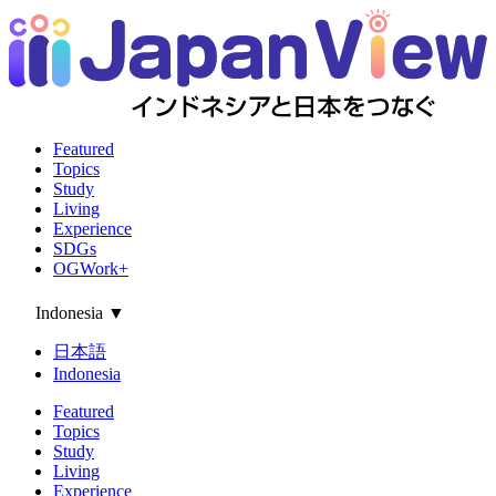
Featured
Topics
Study
Living
Experience
SDGs
OGWork+
Indonesia
▼
日本語
Indonesia
Featured
Topics
Study
Living
Experience