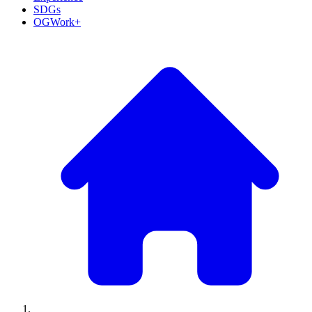
SDGs
OGWork+