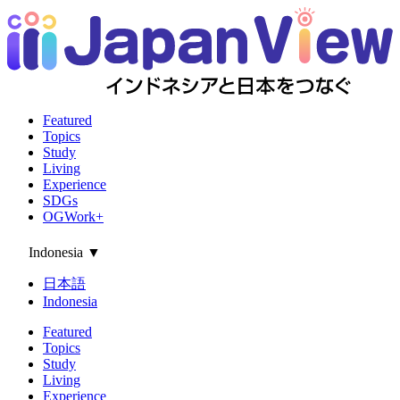
Featured
Topics
Study
Living
Experience
SDGs
OGWork+
Indonesia
▼
日本語
Indonesia
Featured
Topics
Study
Living
Experience