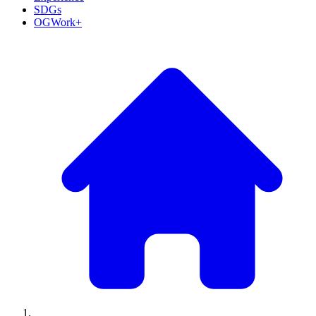
SDGs
OGWork+