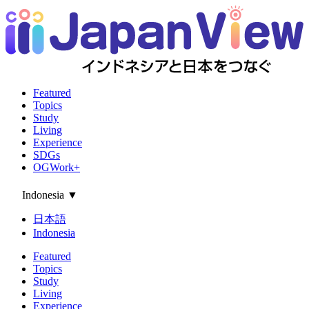
Featured
Topics
Study
Living
Experience
SDGs
OGWork+
Indonesia
▼
日本語
Indonesia
Featured
Topics
Study
Living
Experience