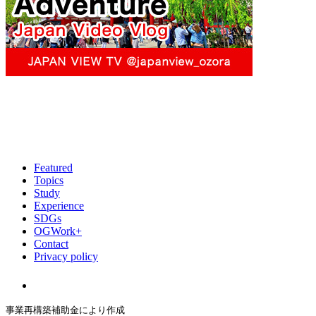
Featured
Topics
Study
Experience
SDGs
OGWork+
Contact
Privacy policy
事業再構築補助金により作成