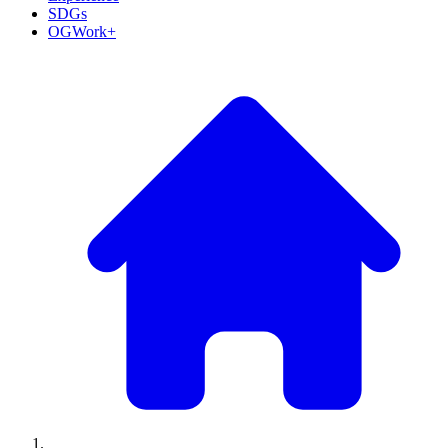
SDGs
OGWork+