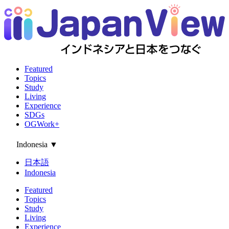
Featured
Topics
Study
Living
Experience
SDGs
OGWork+
Indonesia
▼
日本語
Indonesia
Featured
Topics
Study
Living
Experience