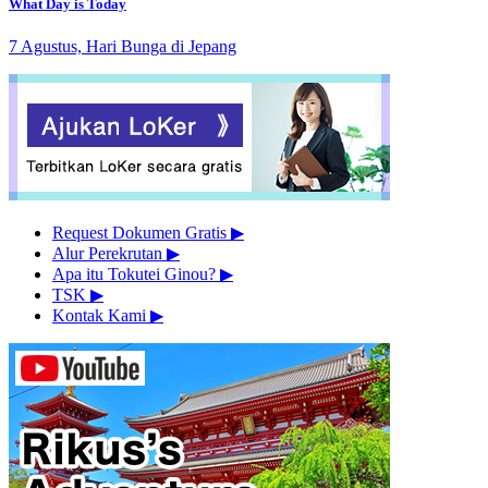
What Day is Today
7 Agustus, Hari Bunga di Jepang
Request Dokumen Gratis
▶︎
Alur Perekrutan
▶︎
Apa itu Tokutei Ginou?
▶︎
TSK
▶︎
Kontak Kami
▶︎