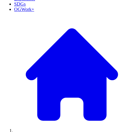
SDGs
OGWork+