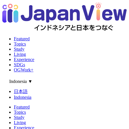
Featured
Topics
Study
Living
Experience
SDGs
OGWork+
Indonesia
▼
日本語
Indonesia
Featured
Topics
Study
Living
Experience