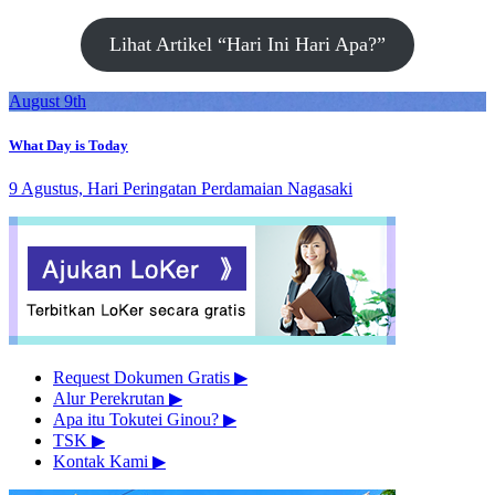
Lihat Artikel “Hari Ini Hari Apa?”
August 9th
What Day is Today
9 Agustus, Hari Peringatan Perdamaian Nagasaki
Request Dokumen Gratis
▶︎
Alur Perekrutan
▶︎
Apa itu Tokutei Ginou?
▶︎
TSK
▶︎
Kontak Kami
▶︎