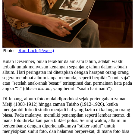
Photo：
Ron Lach (Pexels)
Bulan Desember, bulan terakhir dalam satu tahun, adalah waktu
terbaik untuk menyusun kenangan sepanjang tahun dalam sebuah
album. Hari peringatan ini ditetapkan dengan harapan orang-orang
segera membuat album tanpa menunda, seperti berpikir “nanti saja”
atau “setelah anak-anak besar,” terinspirasi dari permainan kata pada
angka “5” (dibaca
itsu-ka
, yang berarti “suatu hari nanti”).
Di Jepang, album foto mulai diproduksi sejak pertengahan zaman
Meiji (1868-1912) hingga zaman Taisho (1912-1926), ketika
mengambil foto di studio menjadi hal yang lazim di kalangan orang
biasa. Pada mulanya, memiliki penampilan seperti lembar memo, di
mana foto direkatkan pada buklet polos. Seiring waktu, album ini
berkembang dengan diperkenalkannya “stiker sudut” untuk
menyisipkan sudut foto, dan halaman berperekat, di mana foto bisa