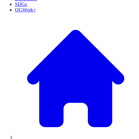
SDGs
OGWork+