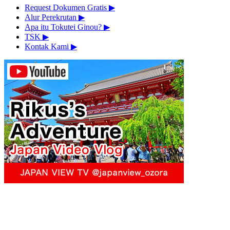
Request Dokumen Gratis
▶︎
Alur Perekrutan
▶︎
Apa itu Tokutei Ginou?
▶︎
TSK
▶︎
Kontak Kami
▶︎