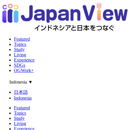
Featured
Topics
Study
Living
Experience
SDGs
OGWork+
Indonesia
▼
日本語
Indonesia
Featured
Topics
Study
Living
Experience