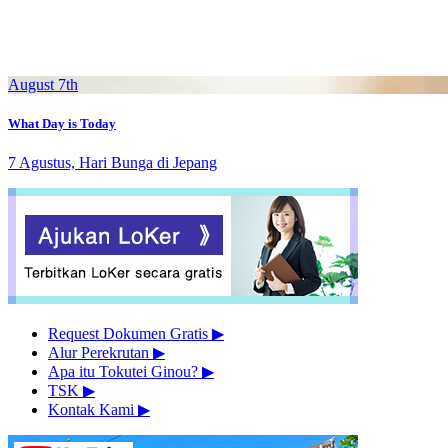
August 7th
What Day is Today
7 Agustus, Hari Bunga di Jepang
Request Dokumen Gratis
▶︎
Alur Perekrutan
▶︎
Apa itu Tokutei Ginou?
▶︎
TSK
▶︎
Kontak Kami
▶︎