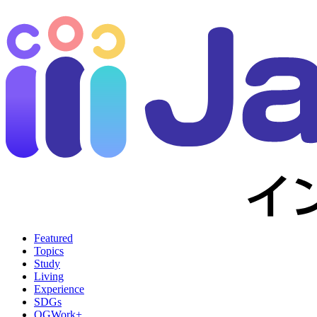
Featured
Topics
Study
Living
Experience
SDGs
OGWork+