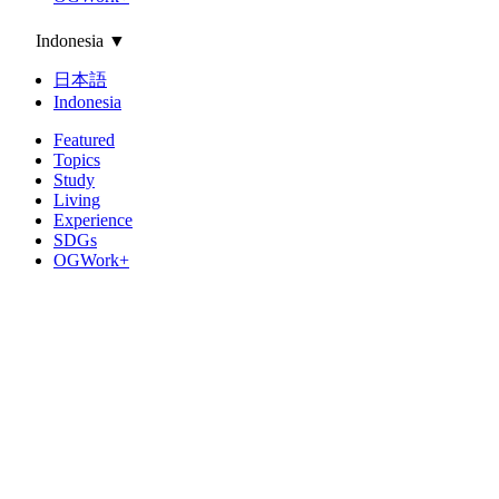
Indonesia
▼
日本語
Indonesia
Featured
Topics
Study
Living
Experience
SDGs
OGWork+