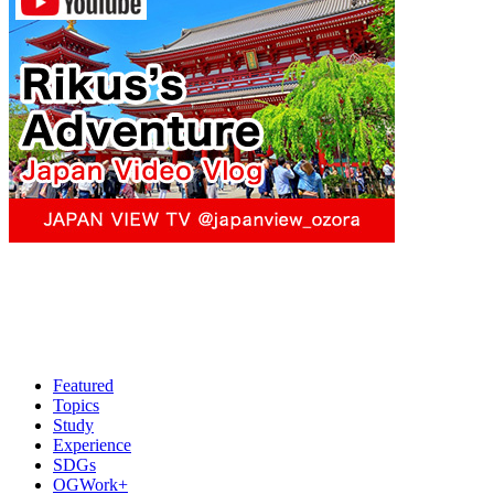
Featured
Topics
Study
Experience
SDGs
OGWork+