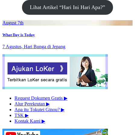
Lihat Artikel “Hari Ini Hari Apa?”
August 7th
What Day is Today
7 Agustus, Hari Bunga di Jepang
Request Dokumen Gratis
▶︎
Alur Perekrutan
▶︎
Apa itu Tokutei Ginou?
▶︎
TSK
▶︎
Kontak Kami
▶︎