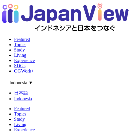
Featured
Topics
Study
Living
Experience
SDGs
OGWork+
Indonesia
▼
日本語
Indonesia
Featured
Topics
Study
Living
Experience