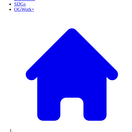
SDGs
OGWork+