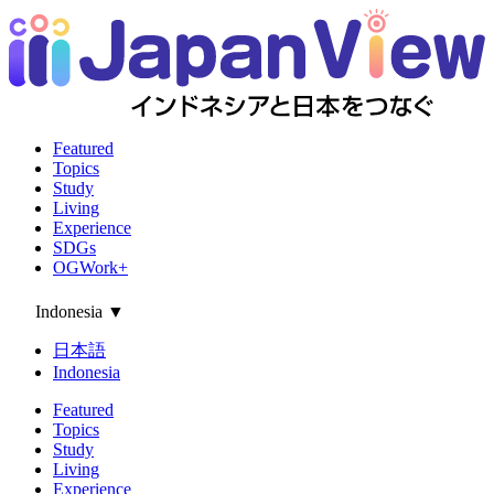
Featured
Topics
Study
Living
Experience
SDGs
OGWork+
Indonesia
▼
日本語
Indonesia
Featured
Topics
Study
Living
Experience