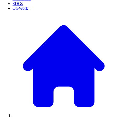
SDGs
OGWork+