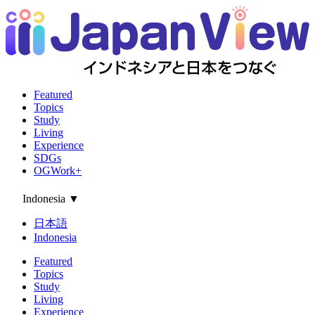
Featured
Topics
Study
Living
Experience
SDGs
OGWork+
Indonesia
▼
日本語
Indonesia
Featured
Topics
Study
Living
Experience