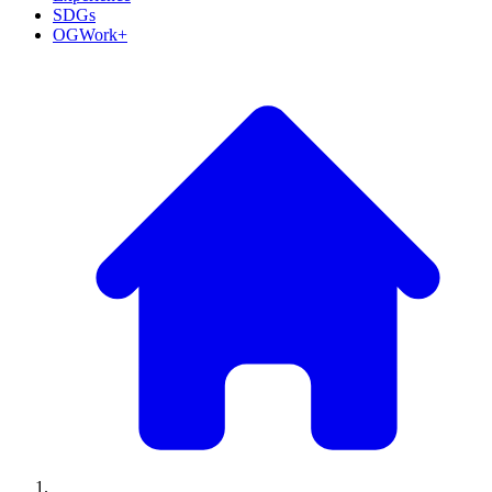
SDGs
OGWork+