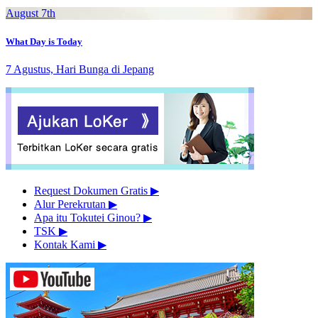
August 7th
What Day is Today
7 Agustus, Hari Bunga di Jepang
Request Dokumen Gratis
▶︎
Alur Perekrutan
▶︎
Apa itu Tokutei Ginou?
▶︎
TSK
▶︎
Kontak Kami
▶︎