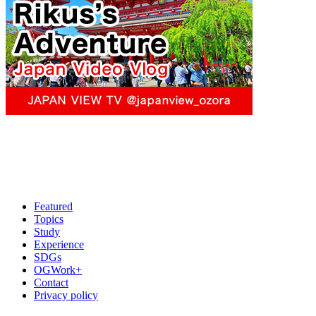
Featured
Topics
Study
Experience
SDGs
OGWork+
Contact
Privacy policy