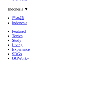
Indonesia
▼
日本語
Indonesia
Featured
Topics
Study
Living
Experience
SDGs
OGWork+