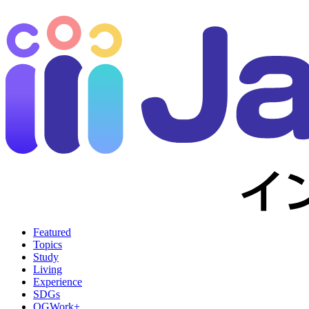
Featured
Topics
Study
Living
Experience
SDGs
OGWork+