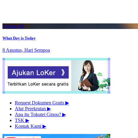
August 8th
What Day is Today
8 Agustus, Hari Sempoa
Request Dokumen Gratis
▶︎
Alur Perekrutan
▶︎
Apa itu Tokutei Ginou?
▶︎
TSK
▶︎
Kontak Kami
▶︎