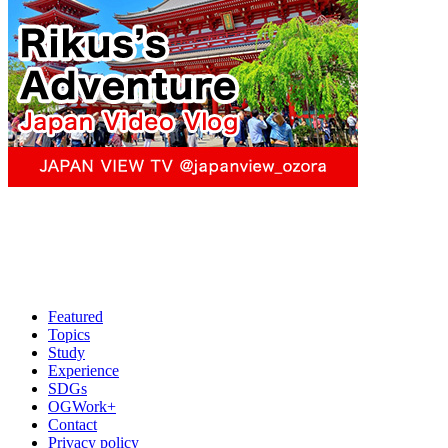
Featured
Topics
Study
Experience
SDGs
OGWork+
Contact
Privacy policy