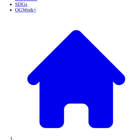
SDGs
OGWork+