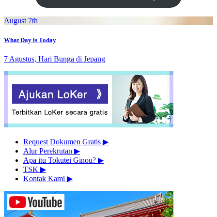
August 7th
What Day is Today
7 Agustus, Hari Bunga di Jepang
Request Dokumen Gratis
▶︎
Alur Perekrutan
▶︎
Apa itu Tokutei Ginou?
▶︎
TSK
▶︎
Kontak Kami
▶︎