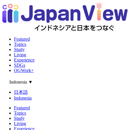
Featured
Topics
Study
Living
Experience
SDGs
OGWork+
Indonesia
▼
日本語
Indonesia
Featured
Topics
Study
Living
Experience