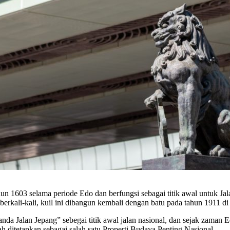
 1603 selama periode Edo dan berfungsi sebagai titik awal untuk Jal
erkali-kali, kuil ini dibangun kembali dengan batu pada tahun 1911 di 
da Jalan Jepang” sebegai titik awal jalan nasional, dan sejak zaman Ed
ah ditetapkan sebagai salah satu Properti Budaya Penting Nasional.