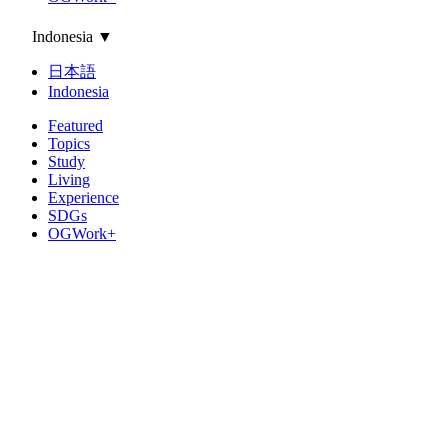
Indonesia
▼
日本語
Indonesia
Featured
Topics
Study
Living
Experience
SDGs
OGWork+