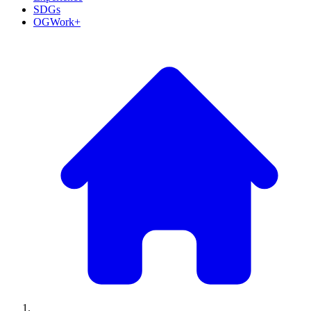
SDGs
OGWork+