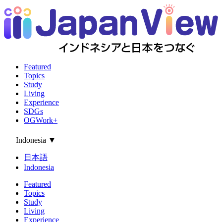
Featured
Topics
Study
Living
Experience
SDGs
OGWork+
Indonesia
▼
日本語
Indonesia
Featured
Topics
Study
Living
Experience