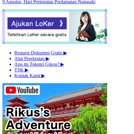
9 Agustus, Hari Peringatan Perdamaian Nagasaki
Request Dokumen Gratis
▶︎
Alur Perekrutan
▶︎
Apa itu Tokutei Ginou?
▶︎
TSK
▶︎
Kontak Kami
▶︎