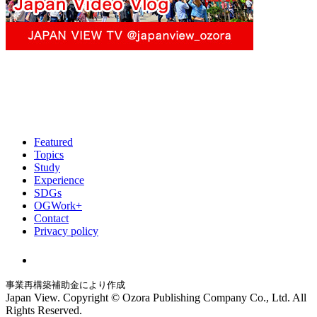
Featured
Topics
Study
Experience
SDGs
OGWork+
Contact
Privacy policy
事業再構築補助金により作成
Japan View. Copyright © Ozora Publishing Company Co., Ltd. All
Rights Reserved.