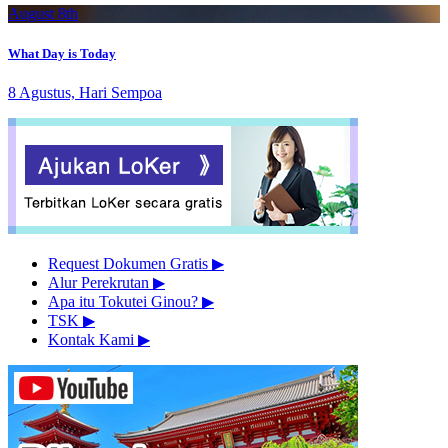
August 8th
What Day is Today
8 Agustus, Hari Sempoa
Request Dokumen Gratis
▶︎
Alur Perekrutan
▶︎
Apa itu Tokutei Ginou?
▶︎
TSK
▶︎
Kontak Kami
▶︎