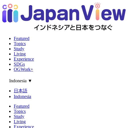
Featured
Topics
Study
Living
Experience
SDGs
OGWork+
Indonesia
▼
日本語
Indonesia
Featured
Topics
Study
Living
Experience