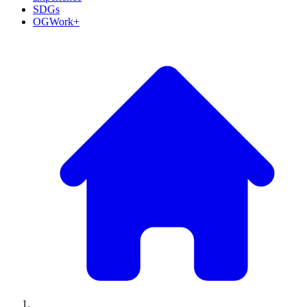
SDGs
OGWork+