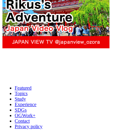
Featured
Topics
Study
Experience
SDGs
OGWork+
Contact
Privacy policy