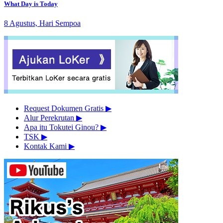
What Day is Today
8 Agustus, Hari Sempoa
Request Dokumen Gratis
▶︎
Alur Perekrutan
▶︎
Apa itu Tokutei Ginou?
▶︎
TSK
▶︎
Kontak Kami
▶︎