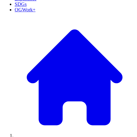
SDGs
OGWork+