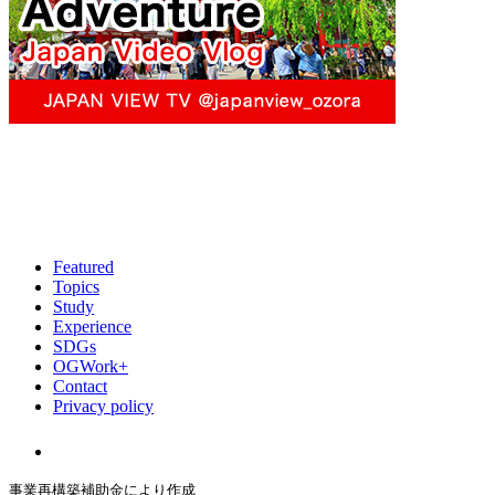
Featured
Topics
Study
Experience
SDGs
OGWork+
Contact
Privacy policy
事業再構築補助金により作成