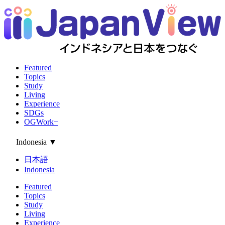
Featured
Topics
Study
Living
Experience
SDGs
OGWork+
Indonesia
▼
日本語
Indonesia
Featured
Topics
Study
Living
Experience