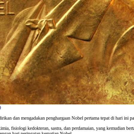
)
irikan dan mengadakan penghargaan Nobel pertama tepat di hari ini p
kimia, fisiologi kedokteran, sastra, dan perdamaian, yang kemudian b
engan hari peringatan kematian Nobel.