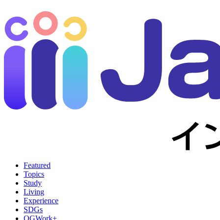
Featured
Topics
Study
Living
Experience
SDGs
OGWork+