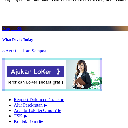
August 8th
What Day is Today
8 Agustus, Hari Sempoa
Request Dokumen Gratis
▶︎
Alur Perekrutan
▶︎
Apa itu Tokutei Ginou?
▶︎
TSK
▶︎
Kontak Kami
▶︎