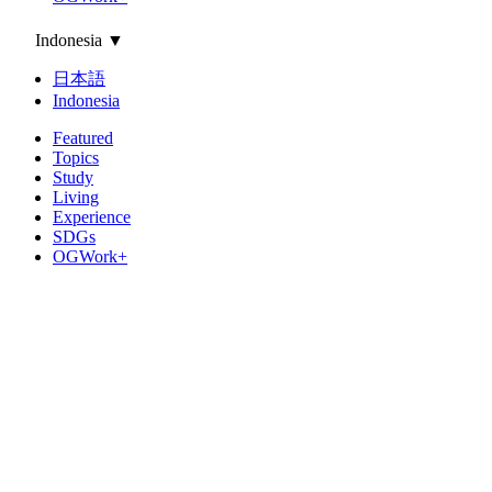
Indonesia
▼
日本語
Indonesia
Featured
Topics
Study
Living
Experience
SDGs
OGWork+