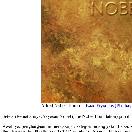
Alfred Nobel | Photo：
Isaac Fryxelius (Pixabay
Setelah kematiannya, Yayasan Nobel (The Nobel Foundation) pun did
Awalnya, penghargaan ini mencakup 5 kategori bidang yakni fisika, 
Penghargaan ini diberikan pada 12 Desember di Swedia, bertepatan d