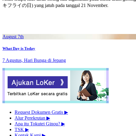
キフライの日) yang jatuh pada tanggal 21 November.
August 7th
What Day is Today
7 Agustus, Hari Bunga di Jepang
Request Dokumen Gratis
▶︎
Alur Perekrutan
▶︎
Apa itu Tokutei Ginou?
▶︎
TSK
▶︎
Kontak Kami
▶︎