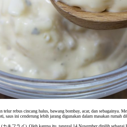
n telur rebus cincang halus, bawang bombay, acar, dan sebagainya. Me
oti, saus ini cenderung lebih jarang digunakan dalam masakan rumah d
eng (カキフライ). Oleh karena itu, tanggal 14 November dipilih sebagai Ha