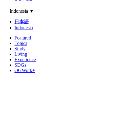
Indonesia
▼
日本語
Indonesia
Featured
Topics
Study
Living
Experience
SDGs
OGWork+