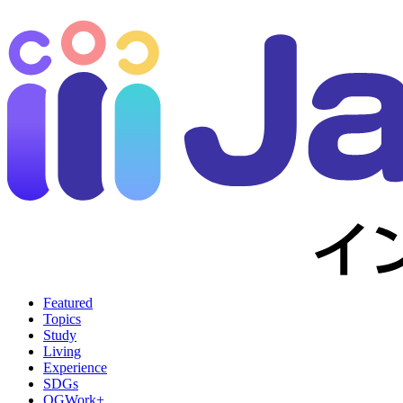
Featured
Topics
Study
Living
Experience
SDGs
OGWork+