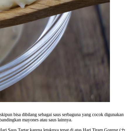
skipun bisa dibilang sebagai saus serbaguna yang cocok digunakan
ibandingkan mayones atau saus lainnya.
ri Saus Tartar karena letaknya tepat di atas Hari Tiram Goreng (カ