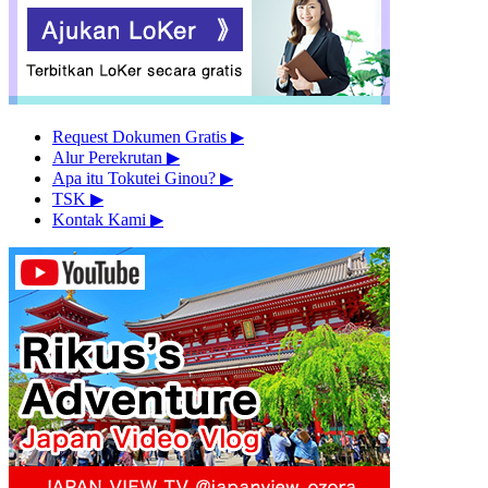
Request Dokumen Gratis
▶︎
Alur Perekrutan
▶︎
Apa itu Tokutei Ginou?
▶︎
TSK
▶︎
Kontak Kami
▶︎