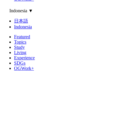
Indonesia
▼
日本語
Indonesia
Featured
Topics
Study
Living
Experience
SDGs
OGWork+