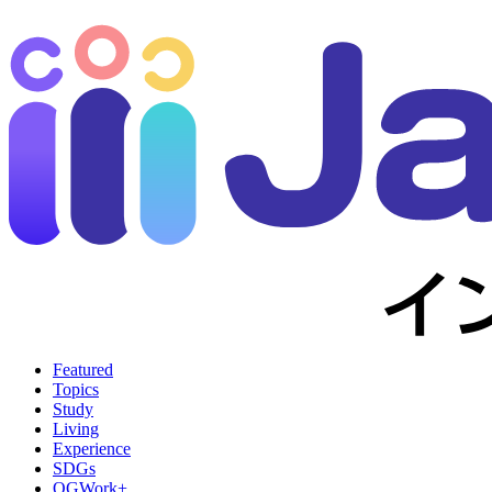
Featured
Topics
Study
Living
Experience
SDGs
OGWork+