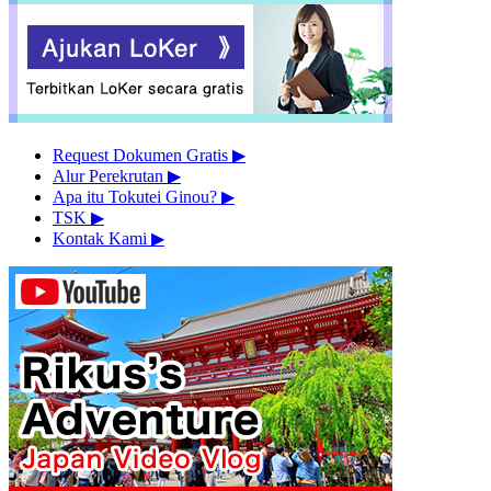
Request Dokumen Gratis
▶︎
Alur Perekrutan
▶︎
Apa itu Tokutei Ginou?
▶︎
TSK
▶︎
Kontak Kami
▶︎