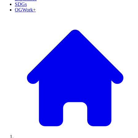
SDGs
OGWork+