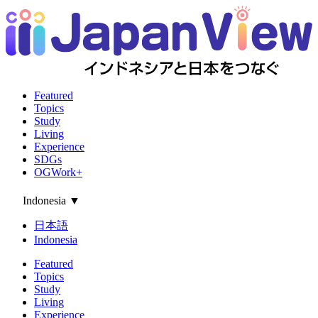
Featured
Topics
Study
Living
Experience
SDGs
OGWork+
Indonesia
▼
日本語
Indonesia
Featured
Topics
Study
Living
Experience