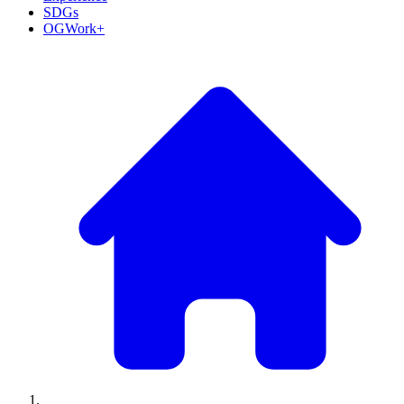
SDGs
OGWork+