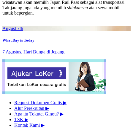
wisatawan akan memilih Japan Rail Pass sebagai alat transportasi.
Tak jarang juga ada yang memilih
shinkansen
atau sewa mobil
untuk bepergian.
August 7th
What Day is Today
7 Agustus, Hari Bunga di Jepang
Request Dokumen Gratis
▶︎
Alur Perekrutan
▶︎
Apa itu Tokutei Ginou?
▶︎
TSK
▶︎
Kontak Kami
▶︎