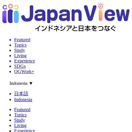
Featured
Topics
Study
Living
Experience
SDGs
OGWork+
Indonesia
▼
日本語
Indonesia
Featured
Topics
Study
Living
Experience