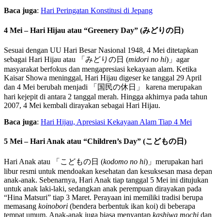
Baca juga
:
Hari Peringatan Konstitusi di Jepang
4 Mei – Hari Hijau atau “Greenery Day” (みどりの日)
Sesuai dengan UU Hari Besar Nasional 1948, 4 Mei ditetapkan
sebagai Hari Hijau atau 「みどりの日 (
midori no hi
)」agar
masyarakat berfokus dan mengapresiasi kekayaan alam. Ketika
Kaisar Showa meninggal, Hari Hijau digeser ke tanggal 29 April
dan 4 Mei berubah menjadi 「国民の休日」 karena merupakan
hari kejepit di antara 2 tanggal merah. Hingga akhirnya pada tahun
2007, 4 Mei kembali dirayakan sebagai Hari Hijau.
Baca juga
:
Hari Hijau, Apresiasi Kekayaan Alam Tiap 4 Mei
5 Mei – Hari Anak atau “Children’s Day” (こどもの日)
Hari Anak atau 「こどもの日 (
kodomo no hi
)」merupakan hari
libur resmi untuk mendoakan kesehatan dan kesuksesan masa depan
anak-anak. Sebenarnya, Hari Anak tiap tanggal 5 Mei ini ditujukan
untuk anak laki-laki, sedangkan anak perempuan dirayakan pada
“Hina Matsuri” tiap 3 Maret. Perayaan ini memiliki tradisi berupa
memasang
koinobori
(bendera berbentuk ikan koi) di beberapa
tempat umum. Anak-anak juga biasa menyantap
kashiwa mochi
dan