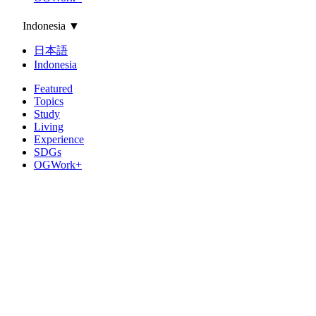
Indonesia
▼
日本語
Indonesia
Featured
Topics
Study
Living
Experience
SDGs
OGWork+