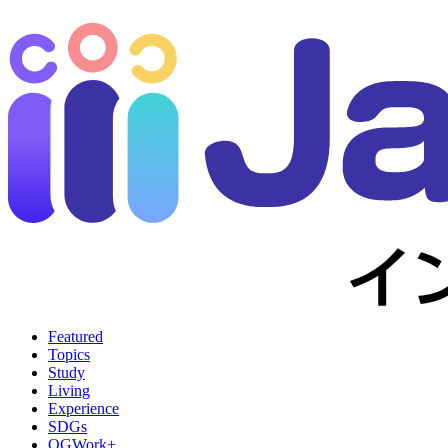
Featured
Topics
Study
Living
Experience
SDGs
OGWork+