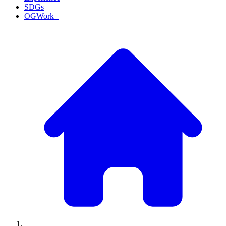
SDGs
OGWork+