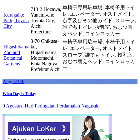
車椅子専用駐車場,
車椅子用トイ
713-2 Hozawa,
レ,
エレベーター,
オストメイト,
Kuragaike
Yanami-cho,
Park, Toyota
Toyota City,
点字及びその他ガイド,
スロープ,
City
Aichi
誰でもトイレ,
授乳室,
おむつ替
Prefecture
えベッド,
コインロッカー
3-70 Chikusa-
車椅子専用駐車場,
車椅子用トイ
Higashiyama
ku,
レ,
エレベーター,
オストメイト,
Zoo and
Higashiyama
スロープ,
誰でもトイレ,
授乳室,
Botanical
Motomachi,
おむつ替えベッド,
コインロッカ
Gardens
Kota Naguya,
ー
Prefektur Aichi
August 9th
What Day is Today
9 Agustus, Hari Peringatan Perdamaian Nagasaki