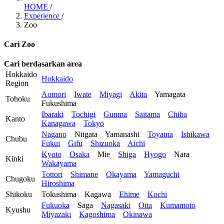
HOME
/
Experience
/
Zoo
Cari Zoo
Cari berdasarkan area
Hokkaido
Hokkaido
Region
Aomori
Iwate
Miyagi
Akita
Yamagata
Tohoku
Fukushima
Ibaraki
Tochigi
Gunma
Saitama
Chiba
Kanto
Kanagawa
Tokyo
Nagano
Niigata
Yamanashi
Toyama
Ishikawa
Chubu
Fukui
Gifu
Shizuoka
Aichi
Kyoto
Osaka
Mie
Shiga
Hyogo
Nara
Kinki
Wakayama
Tottori
Shimane
Okayama
Yamaguchi
Chugoku
Hiroshima
Shikoku
Tokushima
Kagawa
Ehime
Kochi
Fukuoka
Saga
Nagasaki
Oita
Kumamoto
Kyushu
Miyazaki
Kagoshima
Okinawa