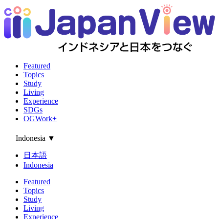
Featured
Topics
Study
Living
Experience
SDGs
OGWork+
Indonesia
▼
日本語
Indonesia
Featured
Topics
Study
Living
Experience