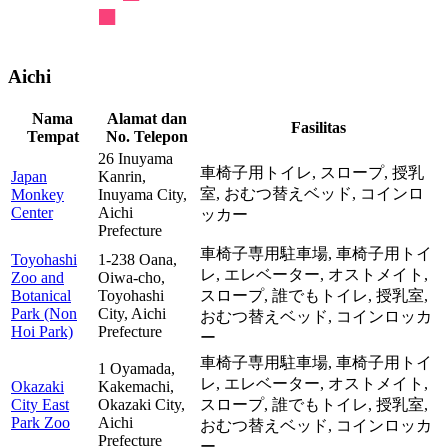
Aichi
Nama
Alamat dan
Fasilitas
Tempat
No. Telepon
26 Inuyama
車椅子用トイレ,
スロープ,
授乳
Japan
Kanrin,
室,
おむつ替えベッド,
コインロ
Monkey
Inuyama City,
Center
Aichi
ッカー
Prefecture
車椅子専用駐車場,
車椅子用トイ
Toyohashi
1-238 Oana,
レ,
エレベーター,
オストメイト,
Zoo and
Oiwa-cho,
Botanical
Toyohashi
スロープ,
誰でもトイレ,
授乳室,
Park (Non
City, Aichi
おむつ替えベッド,
コインロッカ
Hoi Park)
Prefecture
ー
車椅子専用駐車場,
車椅子用トイ
1 Oyamada,
レ,
エレベーター,
オストメイト,
Okazaki
Kakemachi,
City East
Okazaki City,
スロープ,
誰でもトイレ,
授乳室,
Park Zoo
Aichi
おむつ替えベッド,
コインロッカ
Prefecture
ー