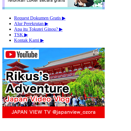
Request Dokumen Gratis
▶︎
Alur Perekrutan
▶︎
Apa itu Tokutei Ginou?
▶︎
TSK
▶︎
Kontak Kami
▶︎