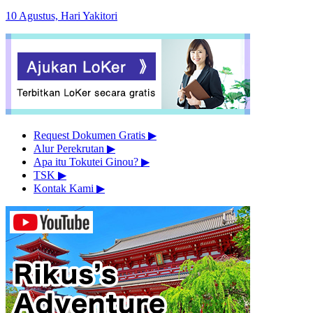
10 Agustus, Hari Yakitori
Request Dokumen Gratis
▶︎
Alur Perekrutan
▶︎
Apa itu Tokutei Ginou?
▶︎
TSK
▶︎
Kontak Kami
▶︎