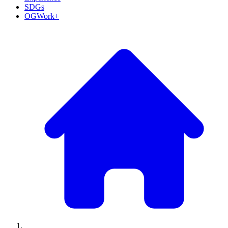
SDGs
OGWork+