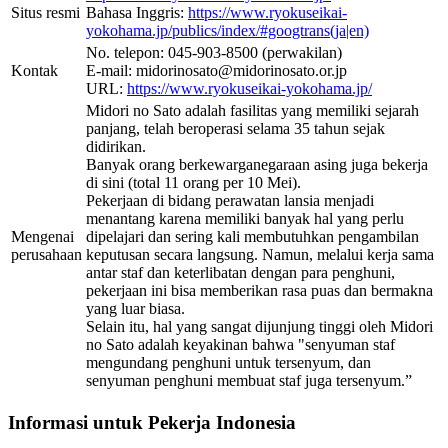
Situs resmi
Bahasa Inggris:
https://www.ryokuseikai-
yokohama.jp/publics/index/#googtrans(ja|en)
No. telepon: 045-903-8500 (perwakilan)
Kontak
E-mail: midorinosato@midorinosato.or.jp
URL:
https://www.ryokuseikai-yokohama.jp/
Midori no Sato adalah fasilitas yang memiliki sejarah
panjang, telah beroperasi selama 35 tahun sejak
didirikan.
Banyak orang berkewarganegaraan asing juga bekerja
di sini (total 11 orang per 10 Mei).
Pekerjaan di bidang perawatan lansia menjadi
menantang karena memiliki banyak hal yang perlu
Mengenai
dipelajari dan sering kali membutuhkan pengambilan
perusahaan
keputusan secara langsung. Namun, melalui kerja sama
antar staf dan keterlibatan dengan para penghuni,
pekerjaan ini bisa memberikan rasa puas dan bermakna
yang luar biasa.
Selain itu, hal yang sangat dijunjung tinggi oleh Midori
no Sato adalah keyakinan bahwa "senyuman staf
mengundang penghuni untuk tersenyum, dan
senyuman penghuni membuat staf juga tersenyum.”
Informasi untuk Pekerja Indonesia