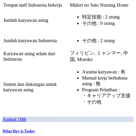
Tempat staff Indonesia bekerja
Midori no Sato Nursing Home
特定技能 : 2 orang
Jumlah karyawan asing
その他 : 9 orang
Jumlah karyawan Indonesia
その他 : 2 orang
フィリピン, ミャンマー, 中
Karyawan asing selain dari
Indonesia
国, Moroko
Asrama karyawan : 有
Manual kerja berbahasa
asing : 無
Sistem dan dukungan untuk
karyawan asing
Program Pelatihan :
・キャリアアップ支援
・その他
August 10th
What Day is Today