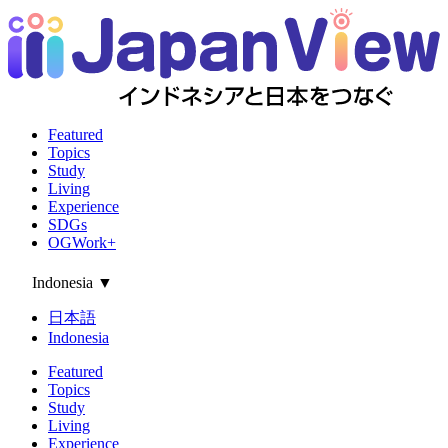
Featured
Topics
Study
Living
Experience
SDGs
OGWork+
Indonesia
▼
日本語
Indonesia
Featured
Topics
Study
Living
Experience