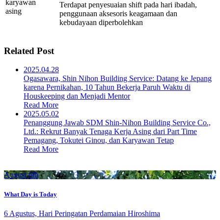
karyawan
Terdapat penyesuaian shift pada hari ibadah,
asing
penggunaan aksesoris keagamaan dan
kebudayaan diperbolehkan
Related Post
2025.04.28
Ogasawara, Shin Nihon Building Service: Datang ke Jepang
karena Pernikahan, 10 Tahun Bekerja Paruh Waktu di
Houskeeping dan Menjadi Mentor
Read More
2025.05.02
Penanggung Jawab SDM Shin-Nihon Building Service Co.,
Ltd.: Rekrut Banyak Tenaga Kerja Asing dari Part Time
Pemagang, Tokutei Ginou, dan Karyawan Tetap
Read More
August 6th
What Day is Today
6 Agustus, Hari Peringatan Perdamaian Hiroshima