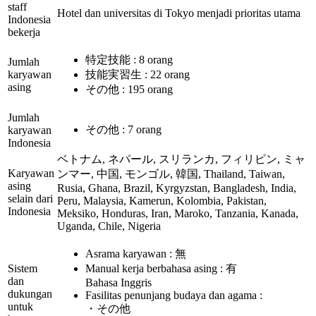
staff
Hotel dan universitas di Tokyo menjadi prioritas utama
Indonesia
bekerja
特定技能 : 8 orang
Jumlah
karyawan
技能実習生 : 22 orang
asing
その他 : 195 orang
Jumlah
その他 : 7 orang
karyawan
Indonesia
ベトナム, ネパール, スリランカ, フィリピン, ミャ
Karyawan
ンマー, 中国, モンゴル, 韓国, Thailand, Taiwan,
asing
Rusia, Ghana, Brazil, Kyrgyzstan, Bangladesh, India,
selain dari
Peru, Malaysia, Kamerun, Kolombia, Pakistan,
Indonesia
Meksiko, Honduras, Iran, Maroko, Tanzania, Kanada,
Uganda, Chile, Nigeria
Asrama karyawan : 無
Sistem
Manual kerja berbahasa asing : 有
dan
Bahasa Inggris
dukungan
Fasilitas penunjang budaya dan agama :
untuk
・その他