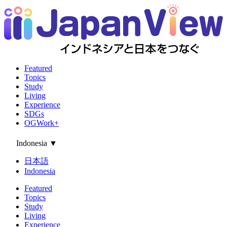
Featured
Topics
Study
Living
Experience
SDGs
OGWork+
Indonesia
▼
日本語
Indonesia
Featured
Topics
Study
Living
Experience