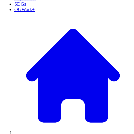
SDGs
OGWork+