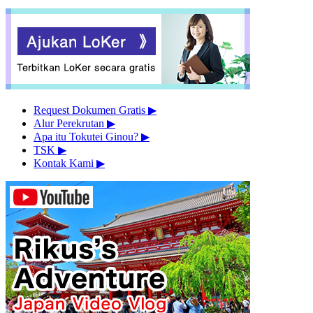
Request Dokumen Gratis
▶︎
Alur Perekrutan
▶︎
Apa itu Tokutei Ginou?
▶︎
TSK
▶︎
Kontak Kami
▶︎