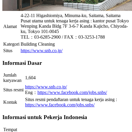
4-22-11 Higashiomiya, Minuma-ku, Saitama, Saitama
Pusat utama untuk tenaga kerja asing : kantor pusat Tokyo
Wenping Kanda Bldg 7F 3-6-7 Kanda Kajicho, Chiyoda-
Alamat
ku, Tokyo 101-0045
TEL：03-6285-2900 / FAX：03-3253-1788
Kategori
Building Cleaning
Situs
https://www.snb.co.jp/
Informasi Dasar
Jumlah
1,604
karyawan
https://www.snb.co.jp/
Situs resmi
Eng：
https://www.facebook.com/jobs.snbs/
Situs resmi pendaftaran untuk tenaga kerja asing :
Kontak
https://www.facebook.com/jobs.snbs/
Informasi untuk Pekerja Indonesia
Tempat