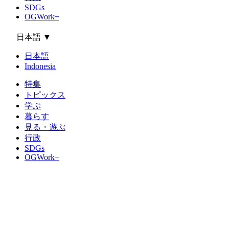
SDGs
OGWork+
日本語
▼
日本語
Indonesia
特集
トピックス
学ぶ
暮らす
見る・遊ぶ
行政
SDGs
OGWork+