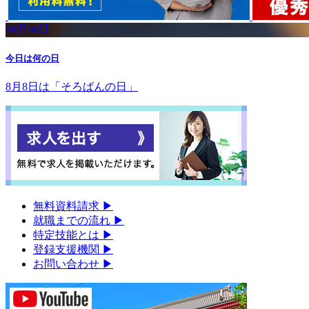
08月08日
今日は何の日
8月8日は「そろばんの日」
無料資料請求
▶︎
就職までの流れ
▶︎
特定技能とは
▶︎
登録支援機関
▶︎
お問い合わせ
▶︎