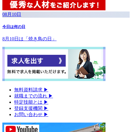
08月10日
今日は何の日
8月10日は「焼き鳥の日」
無料資料請求
▶︎
就職までの流れ
▶︎
特定技能とは
▶︎
登録支援機関
▶︎
お問い合わせ
▶︎