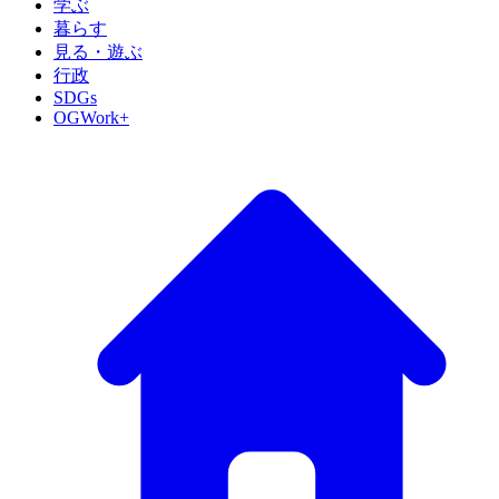
学ぶ
暮らす
見る・遊ぶ
行政
SDGs
OGWork+