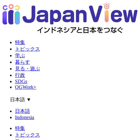
特集
トピックス
学ぶ
暮らす
見る・遊ぶ
行政
SDGs
OGWork+
日本語
▼
日本語
Indonesia
特集
トピックス