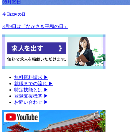
08月09日
今日は何の日
8月9日は「ながさき平和の日」
無料資料請求
▶︎
就職までの流れ
▶︎
特定技能とは
▶︎
登録支援機関
▶︎
お問い合わせ
▶︎