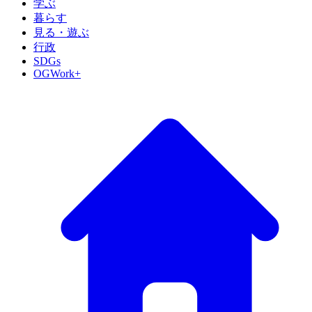
学ぶ
暮らす
見る・遊ぶ
行政
SDGs
OGWork+