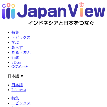
特集
トピックス
学ぶ
暮らす
見る・遊ぶ
行政
SDGs
OGWork+
日本語
▼
日本語
Indonesia
特集
トピックス