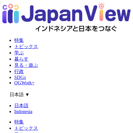
特集
トピックス
学ぶ
暮らす
見る・遊ぶ
行政
SDGs
OGWork+
日本語
▼
日本語
Indonesia
特集
トピックス