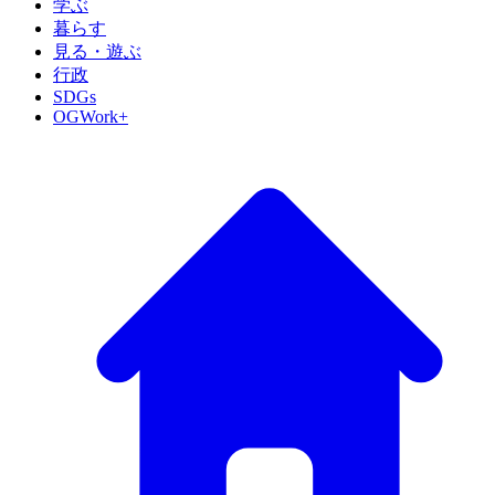
学ぶ
暮らす
見る・遊ぶ
行政
SDGs
OGWork+