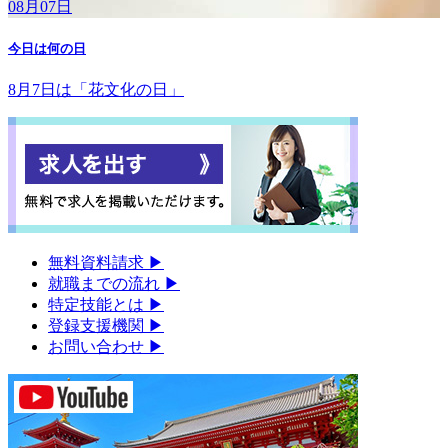
08月07日
今日は何の日
8月7日は「花文化の日」
無料資料請求
▶︎
就職までの流れ
▶︎
特定技能とは
▶︎
登録支援機関
▶︎
お問い合わせ
▶︎