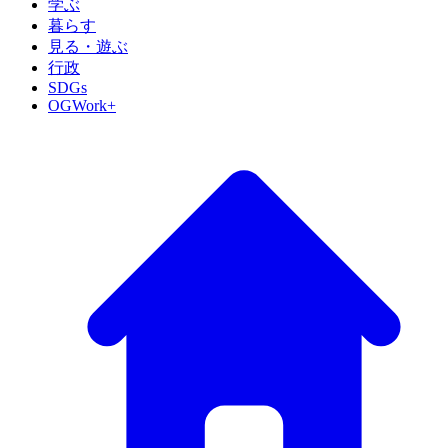
学ぶ
暮らす
見る・遊ぶ
行政
SDGs
OGWork+