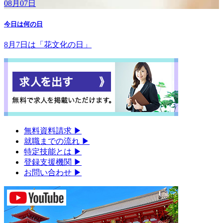
08月07日
今日は何の日
8月7日は「花文化の日」
無料資料請求
▶︎
就職までの流れ
▶︎
特定技能とは
▶︎
登録支援機関
▶︎
お問い合わせ
▶︎