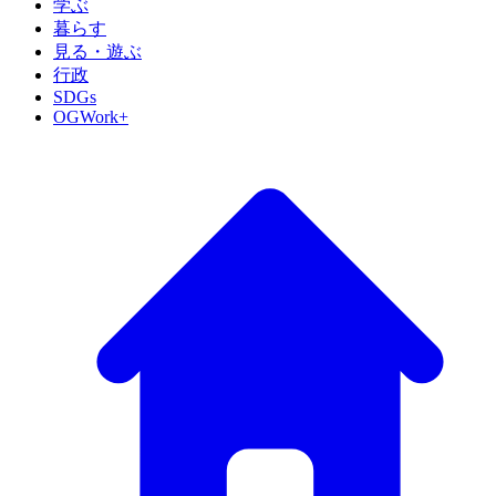
学ぶ
暮らす
見る・遊ぶ
行政
SDGs
OGWork+