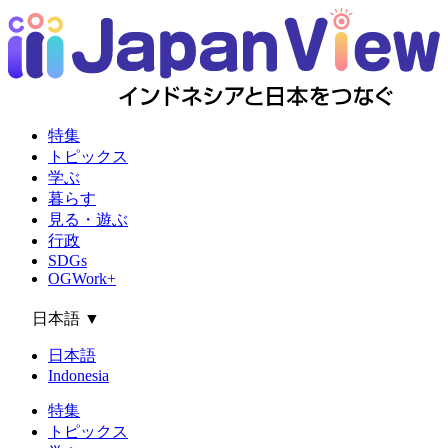
特集
トピックス
学ぶ
暮らす
見る・遊ぶ
行政
SDGs
OGWork+
日本語
▼
日本語
Indonesia
特集
トピックス