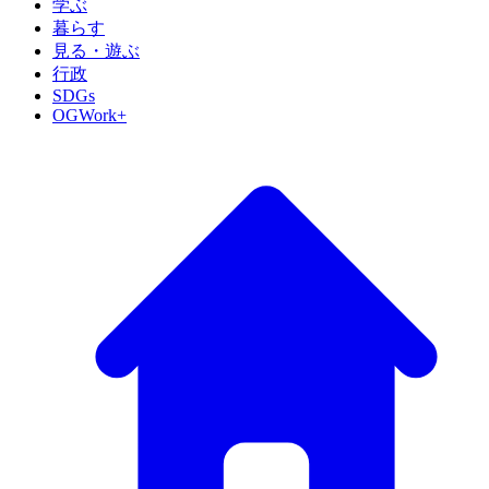
学ぶ
暮らす
見る・遊ぶ
行政
SDGs
OGWork+