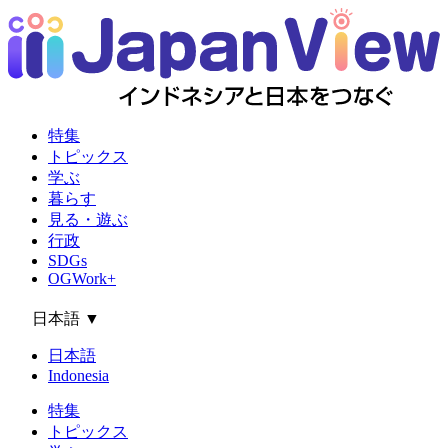
特集
トピックス
学ぶ
暮らす
見る・遊ぶ
行政
SDGs
OGWork+
日本語
▼
日本語
Indonesia
特集
トピックス