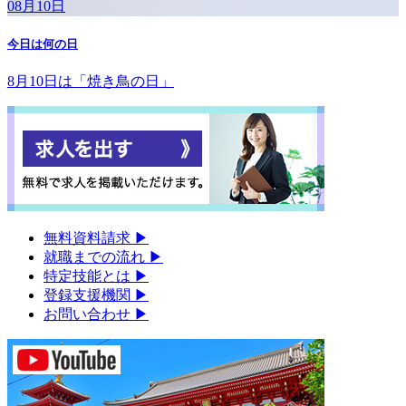
08月10日
今日は何の日
8月10日は「焼き鳥の日」
無料資料請求
▶︎
就職までの流れ
▶︎
特定技能とは
▶︎
登録支援機関
▶︎
お問い合わせ
▶︎