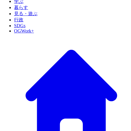
学ぶ
暮らす
見る・遊ぶ
行政
SDGs
OGWork+