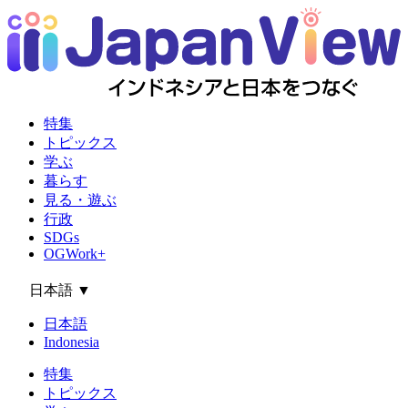
特集
トピックス
学ぶ
暮らす
見る・遊ぶ
行政
SDGs
OGWork+
日本語
▼
日本語
Indonesia
特集
トピックス