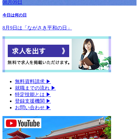
08月09日
今日は何の日
8月9日は「ながさき平和の日」
無料資料請求
▶︎
就職までの流れ
▶︎
特定技能とは
▶︎
登録支援機関
▶︎
お問い合わせ
▶︎