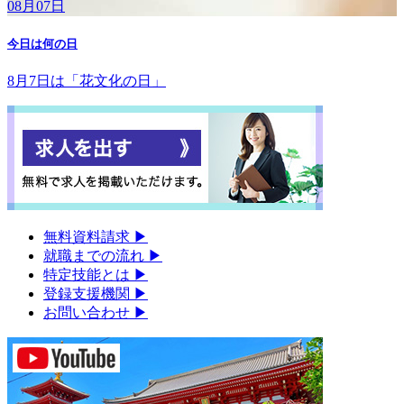
08月07日
今日は何の日
8月7日は「花文化の日」
無料資料請求
▶︎
就職までの流れ
▶︎
特定技能とは
▶︎
登録支援機関
▶︎
お問い合わせ
▶︎