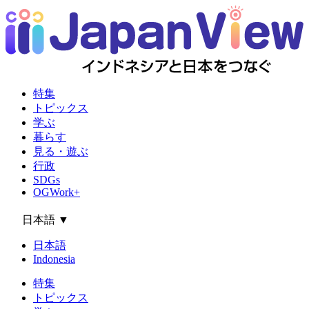
特集
トピックス
学ぶ
暮らす
見る・遊ぶ
行政
SDGs
OGWork+
日本語
▼
日本語
Indonesia
特集
トピックス