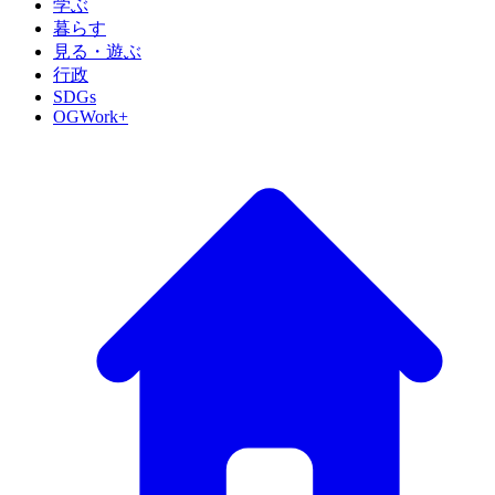
学ぶ
暮らす
見る・遊ぶ
行政
SDGs
OGWork+