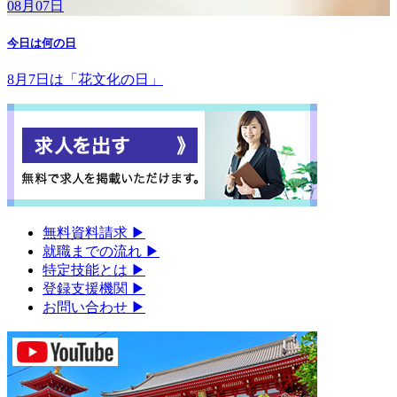
08月07日
今日は何の日
8月7日は「花文化の日」
無料資料請求
▶︎
就職までの流れ
▶︎
特定技能とは
▶︎
登録支援機関
▶︎
お問い合わせ
▶︎