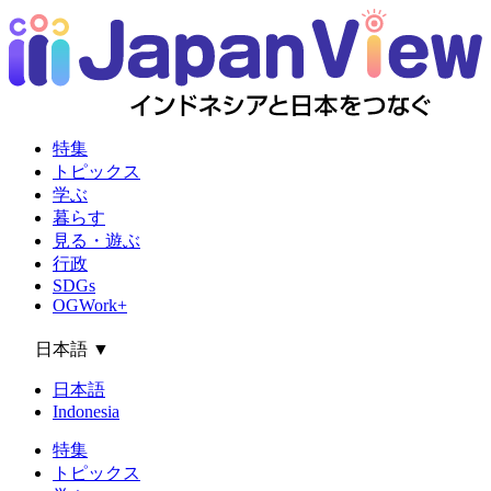
特集
トピックス
学ぶ
暮らす
見る・遊ぶ
行政
SDGs
OGWork+
日本語
▼
日本語
Indonesia
特集
トピックス