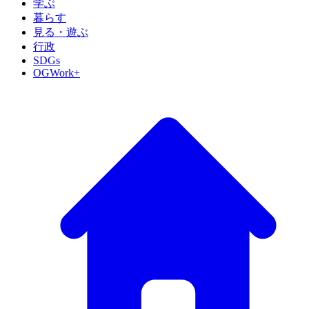
学ぶ
暮らす
見る・遊ぶ
行政
SDGs
OGWork+