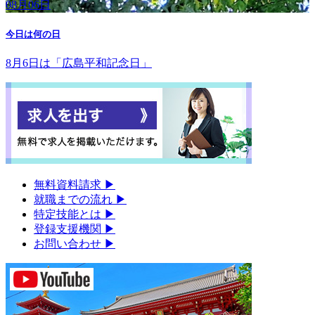
08月06日
今日は何の日
8月6日は「広島平和記念日」
無料資料請求
▶︎
就職までの流れ
▶︎
特定技能とは
▶︎
登録支援機関
▶︎
お問い合わせ
▶︎