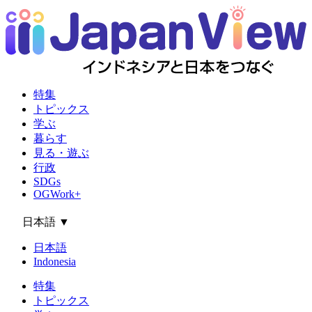
特集
トピックス
学ぶ
暮らす
見る・遊ぶ
行政
SDGs
OGWork+
日本語
▼
日本語
Indonesia
特集
トピックス