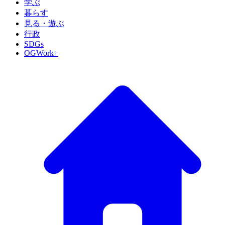
学ぶ
暮らす
見る・遊ぶ
行政
SDGs
OGWork+