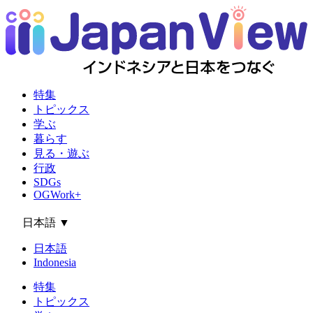
特集
トピックス
学ぶ
暮らす
見る・遊ぶ
行政
SDGs
OGWork+
日本語
▼
日本語
Indonesia
特集
トピックス