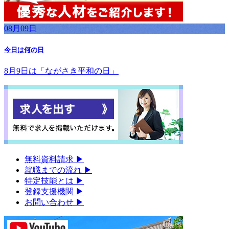
08月09日
今日は何の日
8月9日は「ながさき平和の日」
無料資料請求
▶︎
就職までの流れ
▶︎
特定技能とは
▶︎
登録支援機関
▶︎
お問い合わせ
▶︎