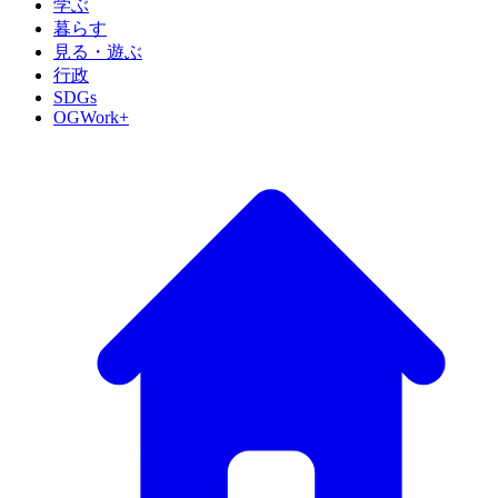
学ぶ
暮らす
見る・遊ぶ
行政
SDGs
OGWork+