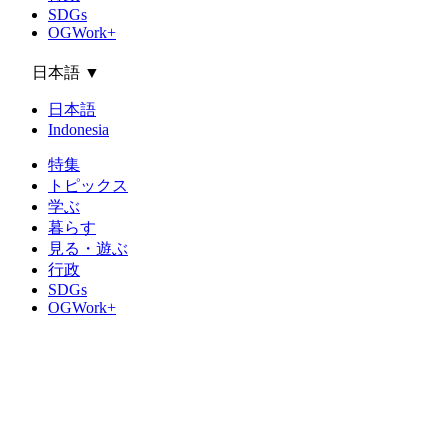
SDGs
OGWork+
日本語
▼
日本語
Indonesia
特集
トピックス
学ぶ
暮らす
見る・遊ぶ
行政
SDGs
OGWork+