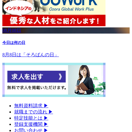
08月08日
今日は何の日
8月8日は「そろばんの日」
無料資料請求
▶︎
就職までの流れ
▶︎
特定技能とは
▶︎
登録支援機関
▶︎
お問い合わせ
▶︎