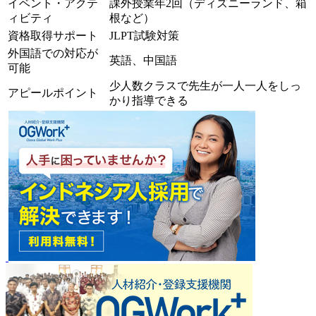
イベント・アクテ
課外授業年2回（ディズニーランド、箱
ィビティ
根など）
資格取得サポート
JLPT試験対策
外国語での対応が
英語、中国語
可能
少人数クラスで先生が一人一人をしっ
アピールポイント
かり指導できる