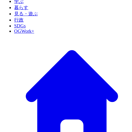
学ぶ
暮らす
見る・遊ぶ
行政
SDGs
OGWork+