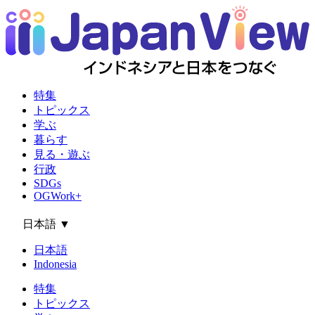
特集
トピックス
学ぶ
暮らす
見る・遊ぶ
行政
SDGs
OGWork+
日本語
▼
日本語
Indonesia
特集
トピックス