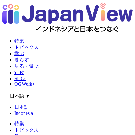
特集
トピックス
学ぶ
暮らす
見る・遊ぶ
行政
SDGs
OGWork+
日本語
▼
日本語
Indonesia
特集
トピックス