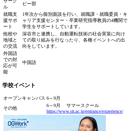
サーク
ビー部
ル
就職支
1年次から個別面談を行い、就職課・就職委員・キ
援サポ
ャリア支援センター・卒業研究指導教員の4機関で
ート
学生をサポートしています。
他校や
深谷市と連携し、自動運転技術の社会実装に向け
地域と
ての取り組みを行なったり、各種イベントへの出
の交流
向をしています。
外国語
での対
中国語
応が可
能
学校イベント
オープンキャンパス
6～9月
6～9月 サマースクール
その他
https://www.sit.ac.jp/entrance/experience/