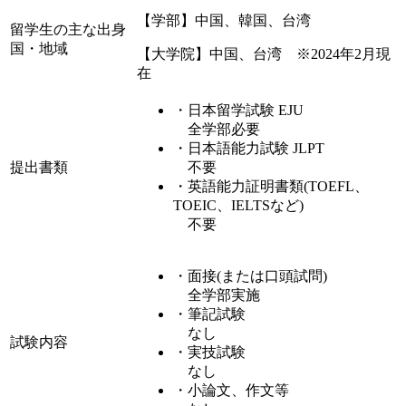
【学部】中国、韓国、台湾
留学生の主な出身
国・地域
【大学院】中国、台湾 ※2024年2月現
在
・日本留学試験 EJU
全学部必要
・日本語能力試験 JLPT
提出書類
不要
・英語能力証明書類(TOEFL、
TOEIC、IELTSなど)
不要
・面接(または口頭試問)
全学部実施
・筆記試験
なし
試験内容
・実技試験
なし
・小論文、作文等