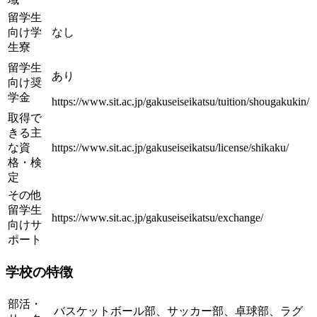
留学生
向け学
なし
生寮
留学生
あり
向け奨
学金
https://www.sit.ac.jp/gakuseiseikatsu/tuition/shougakukin/
取得で
きる主
な資
https://www.sit.ac.jp/gakuseiseikatsu/license/shikaku/
格・検
定
その他
留学生
https://www.sit.ac.jp/gakuseiseikatsu/exchange/
向けサ
ポート
学校の特徴
部活・
バスケットボール部、サッカー部、卓球部、ラグ