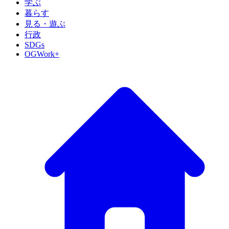
学ぶ
暮らす
見る・遊ぶ
行政
SDGs
OGWork+