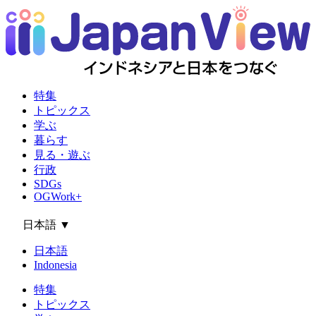
特集
トピックス
学ぶ
暮らす
見る・遊ぶ
行政
SDGs
OGWork+
日本語
▼
日本語
Indonesia
特集
トピックス