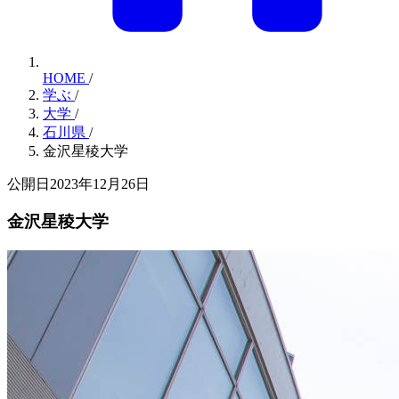
HOME
/
学ぶ
/
大学
/
石川県
/
金沢星稜大学
公開日2023年12月26日
金沢星稜大学