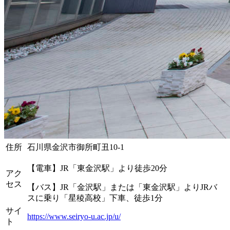
住所
石川県金沢市御所町丑10-1
【電車】JR「東金沢駅」より徒歩20分
アク
セス
【バス】JR「金沢駅」または「東金沢駅」よりJRバ
スに乗り「星稜高校」下車、徒歩1分
サイ
https://www.seiryo-u.ac.jp/u/
ト