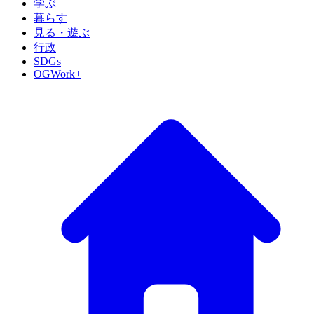
学ぶ
暮らす
見る・遊ぶ
行政
SDGs
OGWork+