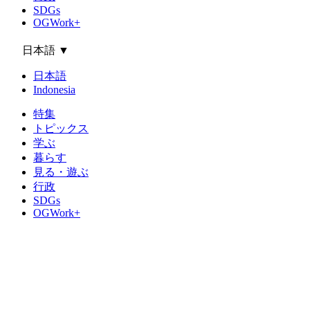
SDGs
OGWork+
日本語
▼
日本語
Indonesia
特集
トピックス
学ぶ
暮らす
見る・遊ぶ
行政
SDGs
OGWork+